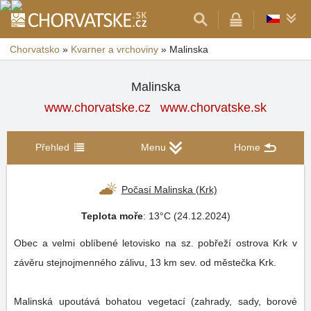
Chorvatsko
»
Kvarner a vrchoviny
»
Malinska
Malinska
www.chorvatske.cz
www.chorvatske.sk
Přehled
Menu
Home
Počasí Malinska (Krk)
Teplota moře
: 13°C (24.12.2024)
Obec a velmi oblíbené letovisko na sz. pobřeží ostrova Krk v
závěru stejnojmenného zálivu, 13 km sev. od městečka Krk.
Malinská upoutává bohatou vegetací (zahrady, sady, borové