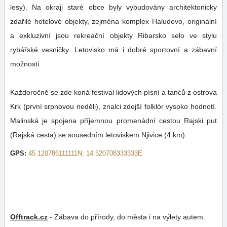
lesy). Na okraji staré obce byly vybudovány architektonicky
zdařilé hotelové objekty, zejména komplex Haludovo, originální
a exkluzivní jsou rekreační objekty Ribarsko selo ve stylu
rybářské vesničky. Letovisko má i dobré sportovní a zábavní
možnosti.
Každoročně se zde koná festival lidových písní a tanců z ostrova
Krk (první srpnovou neděli), znalci zdejší folklór vysoko hodnotí.
Malinská je spojena příjemnou promenádní cestou Rajski put
(Rajská cesta) se sousedním letoviskem Njivice (4 km).
GPS:
45.120786111111N, 14.520708333333E
Offtrack.cz
-
Zábava do přírody, do města i na výlety autem.