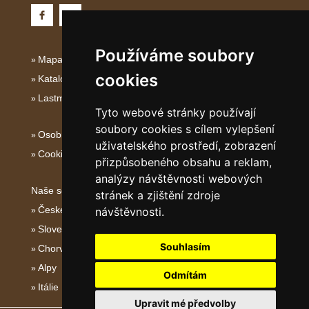
Používáme soubory
Mapa serveru Kvarner
cookies
Katalog ubytování Kvarner
Lastminute Kvarner
Tyto webové stránky používají
soubory cookies s cílem vylepšení
Osobní údaje
uživatelského prostředí, zobrazení
Cookies
přizpůsobeného obsahu a reklam,
analýzy návštěvnosti webových
Naše servery:
stránek a zjištění zdroje
České hory
návštěvnosti.
Slovenské hory
Souhlasím
Chorvatsko
Alpy
Odmítám
Itálie
Upravit mé předvolby